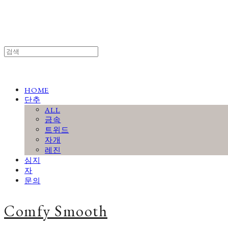
HOME
단추
ALL
금속
트위드
자개
레진
심지
자
문의
Comfy Smooth