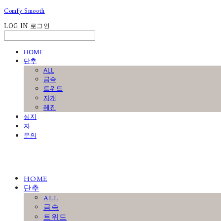
Comfy Smooth
LOG IN
로그인
HOME
단추
ALL
금속
트위드
자개
레진
심지
자
문의
HOME
단추
ALL
금속
트위드