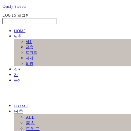
Comfy Smooth
LOG IN
로그인
HOME
단추
ALL
금속
트위드
자개
레진
심지
자
문의
HOME
단추
ALL
금속
트위드