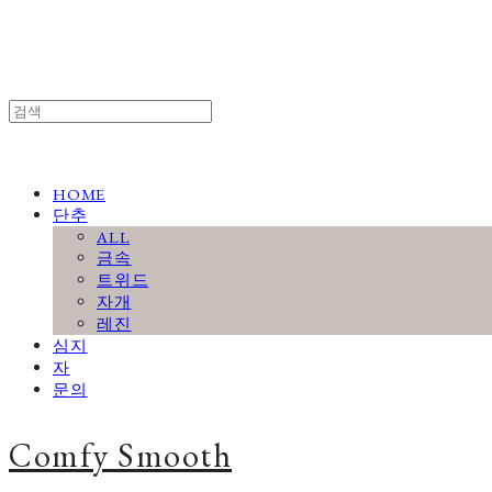
HOME
단추
ALL
금속
트위드
자개
레진
심지
자
문의
Comfy Smooth