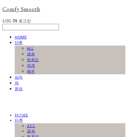
Comfy Smooth
LOG IN
로그인
HOME
단추
ALL
금속
트위드
자개
레진
심지
자
문의
HOME
단추
ALL
금속
트위드