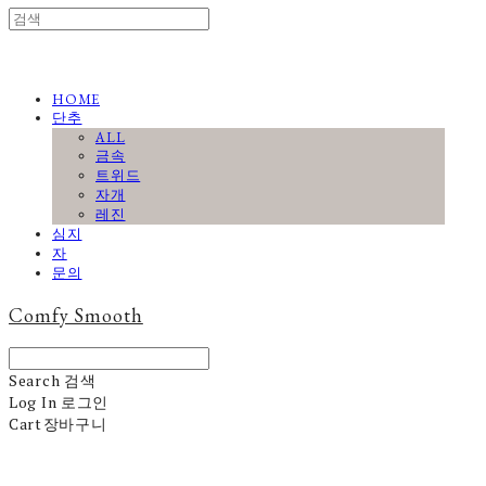
HOME
단추
ALL
금속
트위드
자개
레진
심지
자
문의
Comfy Smooth
Search
검색
Log In
로그인
Cart
장바구니