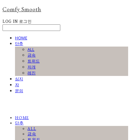
Comfy Smooth
LOG IN
로그인
HOME
단추
ALL
금속
트위드
자개
레진
심지
자
문의
HOME
단추
ALL
금속
트위드