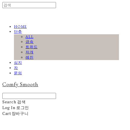
HOME
단추
ALL
금속
트위드
자개
레진
심지
자
문의
Comfy Smooth
Search
검색
Log In
로그인
Cart
장바구니