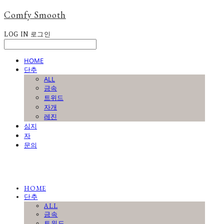
Comfy Smooth
LOG IN
로그인
HOME
단추
ALL
금속
트위드
자개
레진
심지
자
문의
HOME
단추
ALL
금속
트위드