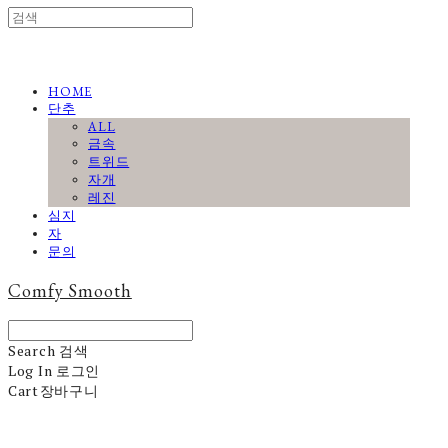
HOME
단추
ALL
금속
트위드
자개
레진
심지
자
문의
Comfy Smooth
Search
검색
Log In
로그인
Cart
장바구니