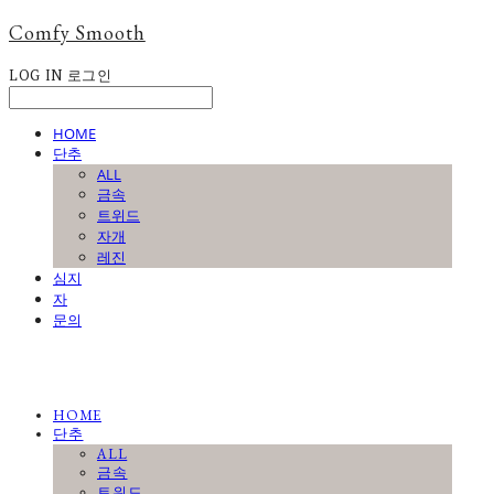
Comfy Smooth
LOG IN
로그인
HOME
단추
ALL
금속
트위드
자개
레진
심지
자
문의
HOME
단추
ALL
금속
트위드