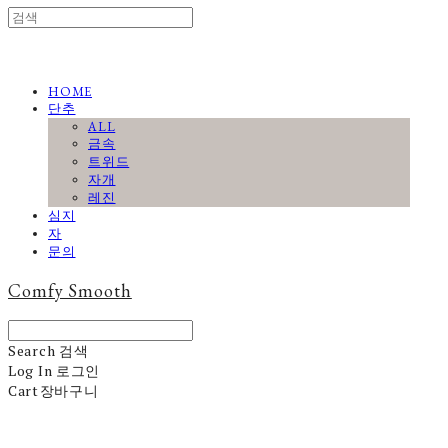
HOME
단추
ALL
금속
트위드
자개
레진
심지
자
문의
Comfy Smooth
Search
검색
Log In
로그인
Cart
장바구니