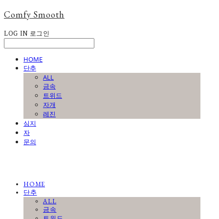
Comfy Smooth
LOG IN
로그인
HOME
단추
ALL
금속
트위드
자개
레진
심지
자
문의
HOME
단추
ALL
금속
트위드