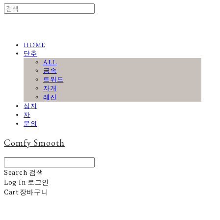
HOME
단추
ALL
금속
트위드
자개
레진
심지
자
문의
Comfy Smooth
Search
검색
Log In
로그인
Cart
장바구니