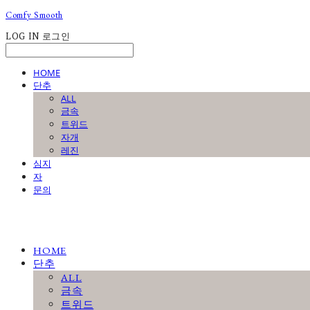
Comfy Smooth
LOG IN
로그인
HOME
단추
ALL
금속
트위드
자개
레진
심지
자
문의
HOME
단추
ALL
금속
트위드