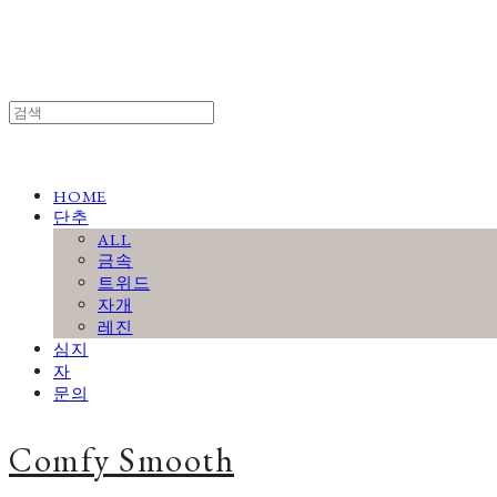
HOME
단추
ALL
금속
트위드
자개
레진
심지
자
문의
Comfy Smooth