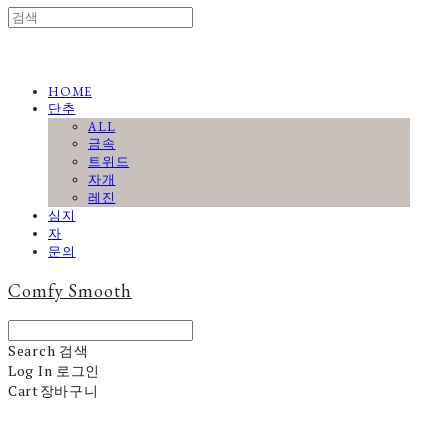
HOME
단추
ALL
금속
트위드
자개
레진
심지
자
문의
Comfy Smooth
Search
검색
Log In
로그인
Cart
장바구니