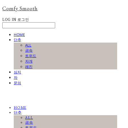
Comfy Smooth
LOG IN
로그인
HOME
단추
ALL
금속
트위드
자개
레진
심지
자
문의
HOME
단추
ALL
금속
트위드