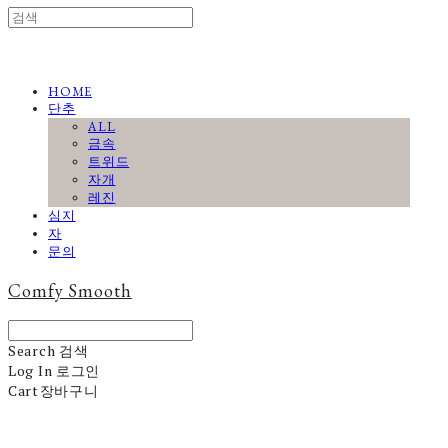
HOME
단추
ALL
금속
트위드
자개
레진
심지
자
문의
Comfy Smooth
Search
검색
Log In
로그인
Cart
장바구니