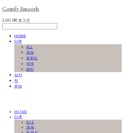
Comfy Smooth
LOG IN
로그인
HOME
단추
ALL
금속
트위드
자개
레진
심지
자
문의
HOME
단추
ALL
금속
트위드