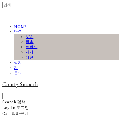
HOME
단추
ALL
금속
트위드
자개
레진
심지
자
문의
Comfy Smooth
Search
검색
Log In
로그인
Cart
장바구니