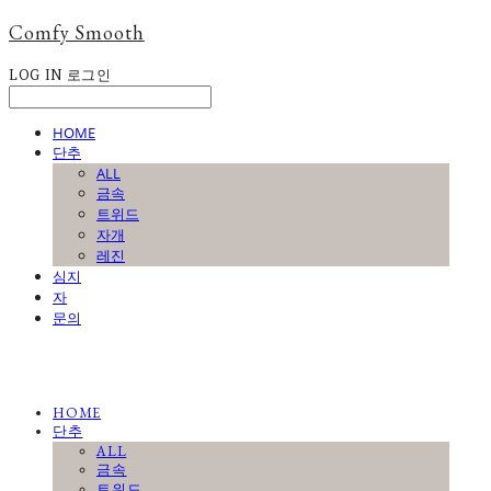
Comfy Smooth
LOG IN
로그인
HOME
단추
ALL
금속
트위드
자개
레진
심지
자
문의
HOME
단추
ALL
금속
트위드