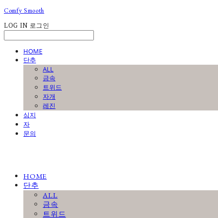
Comfy Smooth
LOG IN
로그인
HOME
단추
ALL
금속
트위드
자개
레진
심지
자
문의
HOME
단추
ALL
금속
트위드