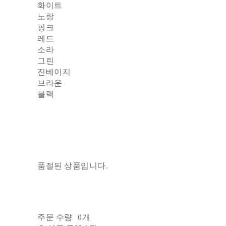
화이트
노랑
핑크
레드
소라
그린
진베이지
브라운
블랙
품절된 상품입니다.
주문 수량
0개