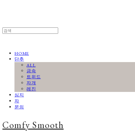
HOME
단추
ALL
금속
트위드
자개
레진
심지
자
문의
Comfy Smooth