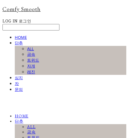
Comfy Smooth
LOG IN
로그인
HOME
단추
ALL
금속
트위드
자개
레진
심지
자
문의
HOME
단추
ALL
금속
트위드