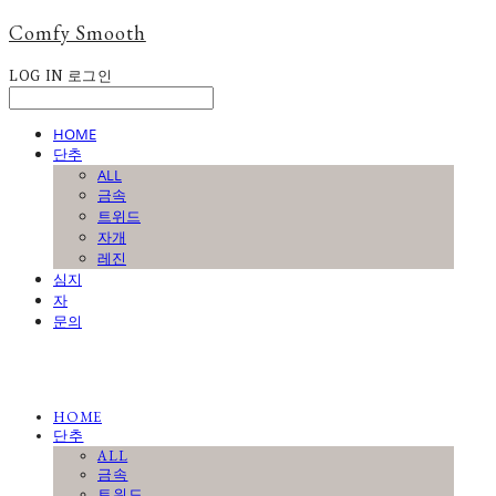
Comfy Smooth
LOG IN
로그인
HOME
단추
ALL
금속
트위드
자개
레진
심지
자
문의
HOME
단추
ALL
금속
트위드