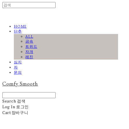
HOME
단추
ALL
금속
트위드
자개
레진
심지
자
문의
Comfy Smooth
Search
검색
Log In
로그인
Cart
장바구니