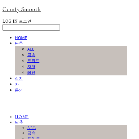
Comfy Smooth
LOG IN
로그인
HOME
단추
ALL
금속
트위드
자개
레진
심지
자
문의
HOME
단추
ALL
금속
트위드