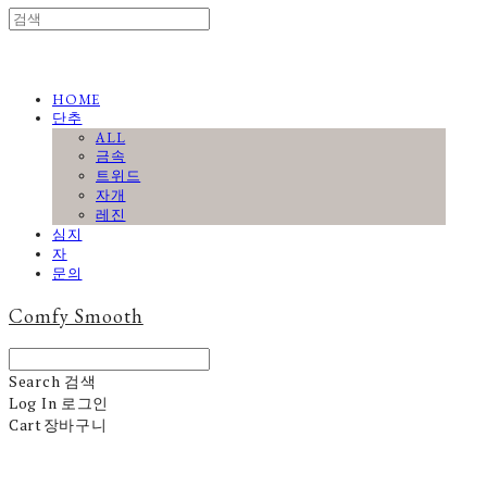
HOME
단추
ALL
금속
트위드
자개
레진
심지
자
문의
Comfy Smooth
Search
검색
Log In
로그인
Cart
장바구니