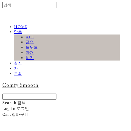
HOME
단추
ALL
금속
트위드
자개
레진
심지
자
문의
Comfy Smooth
Search
검색
Log In
로그인
Cart
장바구니