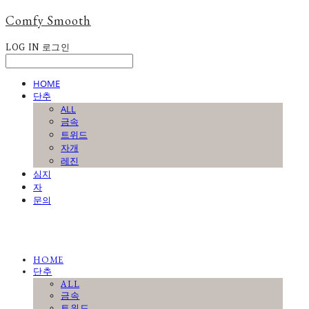
Comfy Smooth
LOG IN
로그인
HOME
단추
ALL
금속
트위드
자개
레진
심지
자
문의
HOME
단추
ALL
금속
트위드